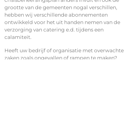
grootte van de gemeenten nogal verschillen,
hebben wij verschillende abonnementen
ontwikkeld voor het uit handen nemen van de
verzorging van catering e.d. tijdens een
calamiteit.
Heeft uw bedrijf of organisatie met overwachte
zaken zoals ongevallen of rampen te maken?
Informeer dan bij Vijschaft Catering in Tynaarlo,
naar wat wij voor u kunnen betekenen bij een
calamiteit. Met een speciale calamiteiten
overeenkomst staat Vijfschaft Catering 24 uur
per dag en 7 dagen per week voor u klaar.
Vraag vrijblijvend informatie