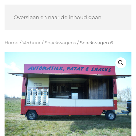
Overslaan en naar de inhoud gaan
Home
/
Verhuur
/
Snackwagens
/ Snackwagen 6