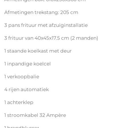
Afmetingen trekstang: 205 cm
3 pans frituur met afzuiginstallatie
3 frituur van 40x45x17.5 cm (2 manden)
1 staande koelkast met deur
1 inpandige koelcel
1 verkoopbalie
4 rijen automatiek
1 achterklep
1 stroomkabel 32 Ampère
1 brandblusser